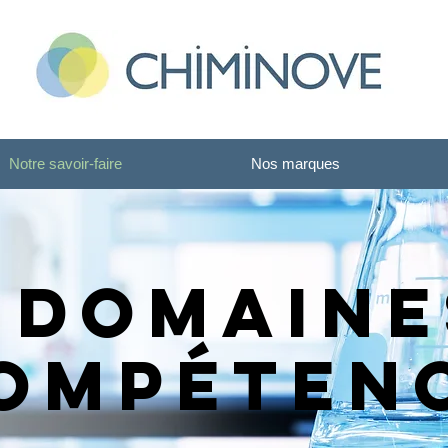
Notre savoir-faire
Nos marques
 domaine
ompéten