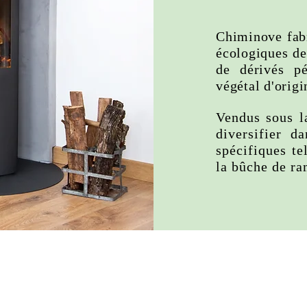
Chiminove fab
écologiques de
de dérivés pé
végétal d'origi
Vendus sous l
diversifier d
spécifiques te
la bûche de r