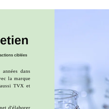
etien
actions ciblées
s années dans
avec la marque
 aussi TVX et
met d'élaborer